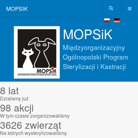
MOPSIK
MOPSiK
Międzyorganizacyjny
Ogólnopolski Program
Sterylizacji i Kastracji
8
lat
Działamy już
98
akcji
W tym czasie zorganizowaliśmy
3626
zwierząt
Na których wysterylizowaliśmy