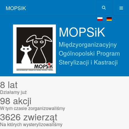
MOPSIK
MOPSiK
Międzyorganizacyjny
Ogólnopolski Program
Sterylizacji i Kastracji
8
lat
Działamy już
98
akcji
W tym czasie zorganizowaliśmy
3626
zwierząt
Na których wysterylizowaliśmy